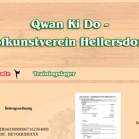
Beitragsordnung
S
 DE66100900007162364000
BIC: BEVODEBBXXX